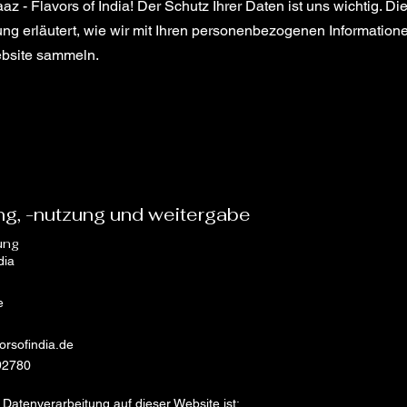
 - Flavors of India! Der Schutz Ihrer Daten ist uns wichtig. Di
ng erläutert, wie wir mit Ihren personenbezogenen Informatio
ebsite sammeln.
g, -nutzung und weitergabe
ung
dia
e
orsofindia.de
92780
e Datenverarbeitung auf dieser Website ist: