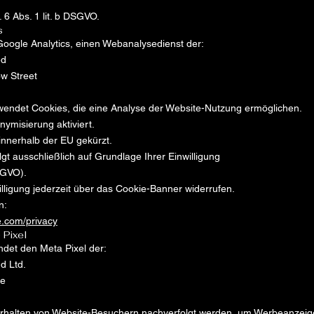
 6 Abs. 1 lit. b DSGVO.
s
Google Analytics, einen Webanalysedienst der:
ed
w Street
wendet Cookies, die eine Analyse der Website-Nutzung ermöglichen.
ymisierung aktiviert.
innerhalb der EU gekürzt.
lgt ausschließlich auf Grundlage Ihrer Einwilligung
DSGVO).
illigung jederzeit über das Cookie-Banner widerrufen.
n:
le.com/privacy
 Pixel
det den Meta Pixel der:
d Ltd.
re
rhalten von Website-Besuchern nachverfolgt werden, um Werbeanzeige